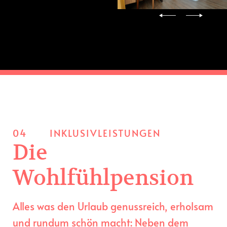
04
INKLUSIVLEISTUNGEN
Die
Wohlfühlpension
Alles was den Urlaub genussreich, erholsam
und rundum schön macht: Neben dem