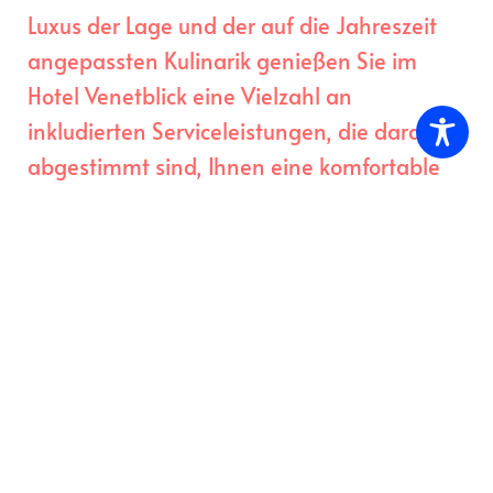
Luxus der Lage und der auf die Jahreszeit
angepassten Kulinarik genießen Sie im
Hotel Venetblick eine Vielzahl an
inkludierten Serviceleistungen, die darauf
abgestimmt sind, Ihnen eine komfortable
und erlebnisreiche Auszeit in den Bergen zu
bieten.
Zimmer & Preise
Bestpreisgarantie: Bei Buchung auf
unserer Website garantieren wir den
besten verfügbaren Preis