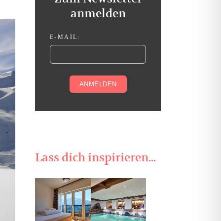
anmelden
E-MAIL:
Lass dich inspirieren...