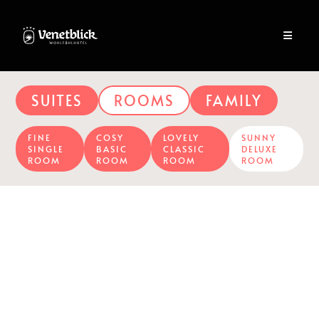
SUITES
ROOMS
FAMILY
FINE
COSY
LOVELY
SUNNY
SINGLE
BASIC
CLASSIC
DELUXE
ROOM
ROOM
ROOM
ROOM